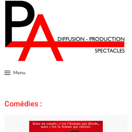
Skip
to
main
content
Menu
Comédies :