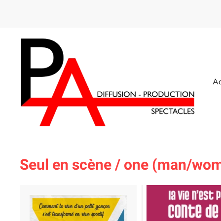
Skip
to
main
content
Ac
Seul en scène / one (man/wo