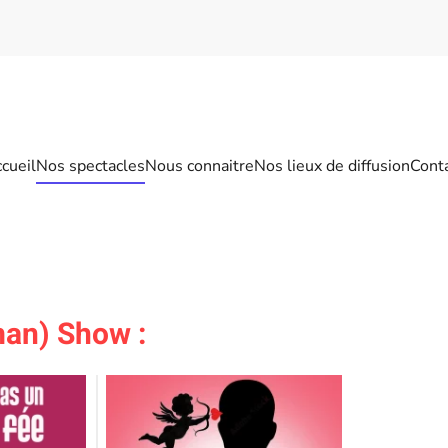
cueil
Nos spectacles
Nous connaitre
Nos lieux de diffusion
Cont
man) Show :