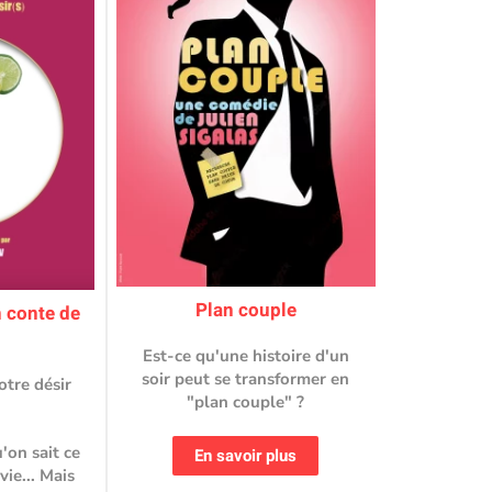
Plan couple
n conte de
Est-ce qu'une histoire d'un
soir peut se transformer en
otre désir
"plan couple" ?
'on sait ce
En savoir plus
vie... Mais