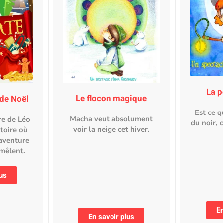
La p
Le flocon magique
e de Noël
Est ce 
Macha veut absolument
re de Léo
du noir, 
voir la neige cet hiver.
stoire où
 aventure
mêlent.
lus
En
En savoir plus