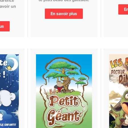
pparence
avoir un
En
En savoir plus
lus