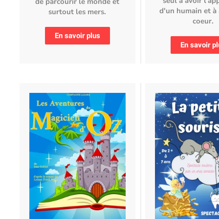
seul à avoir l'a
de parcourir le monde et
d'un humain et à 
surtout les mers.
coeur.
En savoir plus
En savoir p