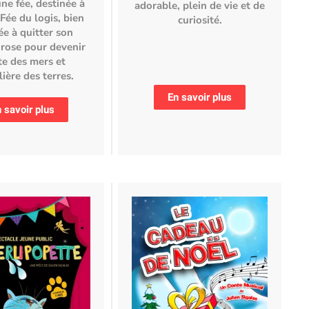
 une fée, destinée à
adorable, plein de vie et de
Fée du logis, bien
curiosité.
ée à quitter son
 rose pour devenir
te des mers et
ière des terres.
En savoir plus
 savoir plus