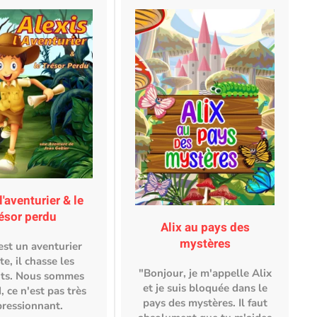
l'aventurier & le
résor perdu
Alix au pays des
mystères
est un aventurier
te, il chasse les
"Bonjour, je m'appelle Alix
ots. Nous sommes
et je suis bloquée dans le
, ce n'est pas très
pays des mystères. Il faut
ressionnant.