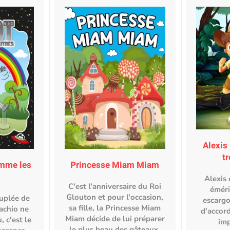
Alexis 
t
omme les
Princesse Miam Miam
Alexis 
C'est l'anniversaire du Roi
éméri
Glouton et pour l'occasion,
uplée de
escarg
sa fille, la Princesse Miam
tachio ne
d'accord
Miam décide de lui préparer
, c'est le
imp
le plus beau des gâteaux.