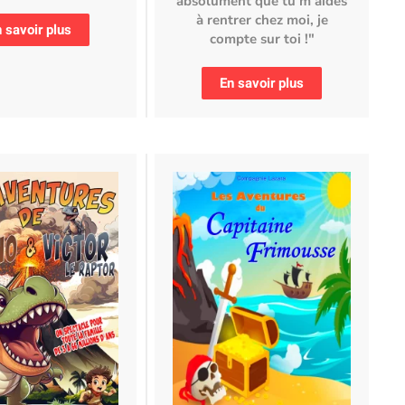
absolument que tu m'aides
à rentrer chez moi, je
 savoir plus
compte sur toi !"
En savoir plus