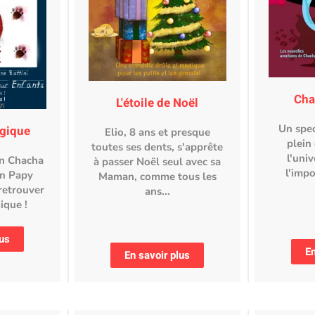
Cha
L'étoile de Noël
Un spec
agique
Elio, 8 ans et presque
plein 
toutes ses dents, s'apprête
l'univ
on Chacha
à passer Noël seul avec sa
l'impo
on Papy
Maman, comme tous les
retrouver
ans...
ique !
lus
En
En savoir plus