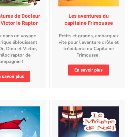
ntures de Docteur
Les aventures du
 Victor le Raptor
capitaine Frimousse
z dans un voyage
Petits et grands, embarquez
orique éblouissant
vite pour l'aventure drôle et
Dr. Dino et Victor,
trépidante du Capitaine
vélociraptor de
Frimousse !
ompagnie !
En savoir plus
 savoir plus