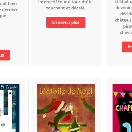
ll était
interactif tour à tour drôle,
rait bien
devenir 
touchant et décalé.
e derrière
décid
ue...
château
En savoir plus
pira
cheval
En
lus