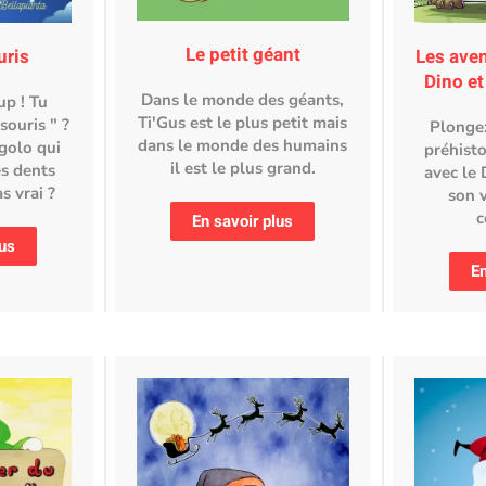
Le petit géant
uris
Les ave
Dino et
Dans le monde des géants,
up ! Tu
Ti'Gus est le plus petit mais
souris " ?
Plonge
dans le monde des humains
igolo qui
préhist
il est le plus grand.
es dents
avec le 
as vrai ?
son 
c
En savoir plus
lus
En