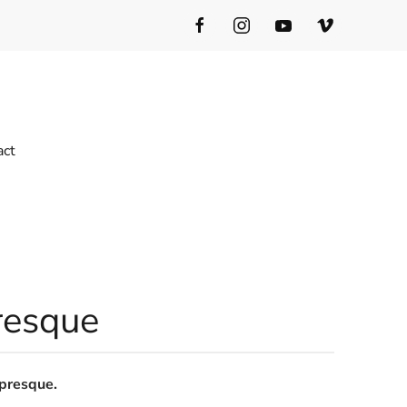
act
resque
 presque.