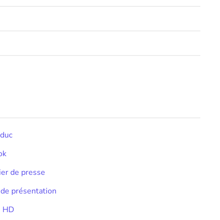
educ
ok
ier de presse
 de présentation
he HD