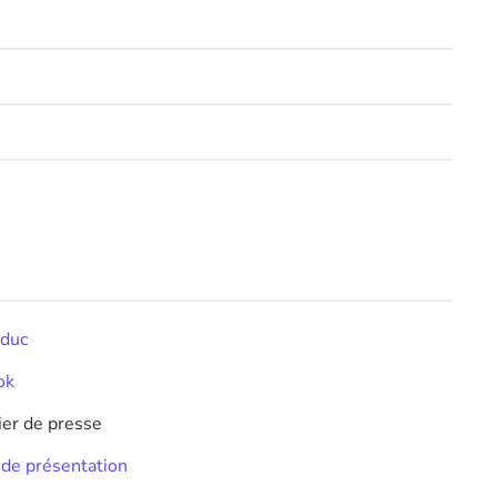
educ
ok
ier de presse
e de présentation