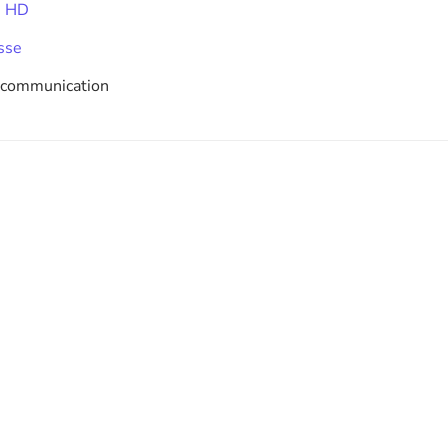
he HD
esse
k communication