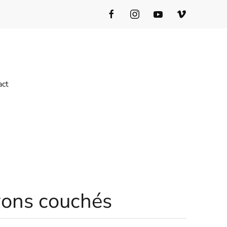
act
vons couchés